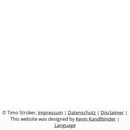
Englisch
Deutsch
© Timo Strüker,
Impressum
|
Datenschutz
|
Disclaimer
|
This website was designed by
Kevin Kandlbinder
|
Language